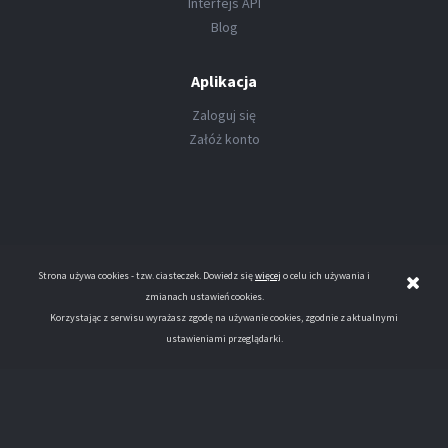
Interfejs API
Blog
Aplikacja
Zaloguj się
Załóż konto
Strona używa cookies - tzw. ciasteczek. Dowiedz się
więcej
o celu ich używania i
zmianach ustawień cookies.
Korzystając z serwisu wyrażasz zgodę na używanie cookies, zgodnie z aktualnymi
ustawieniami przeglądarki.