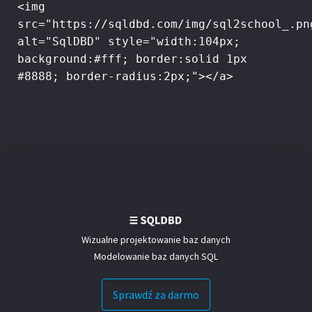
<img
src="https://sqldbd.com/img/sql2school_.pn
alt="SqlDBD" style="width:104px;
background:#fff; border:solid 1px
#8888; border-radius:2px;"></a>
Wizualne projektowanie baz danych
Modelowanie baz danych SQL
Sprawdź za darmo