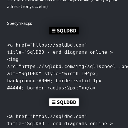
adres strony uczelni).
Specyfikacja:
<a href="https://sqldbd.com"
title="SqlDBD - erd diagrams online">
<img
src="https://sqldbd.com/img/sql1school_.pn
alt="SqlDBD" style="width:104px;
background:#000; border:solid 1px
#4444; border-radius:2px;"></a>
<a href="https://sqldbd.com"
title="SqlDBD - erd diagrams online">